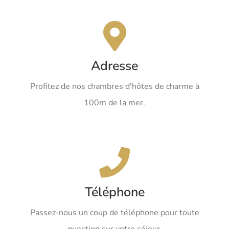
Adresse
LES CORDERIES
Adresse
7, rue Jean Yole
Profitez de nos chambres d'hôtes de charme à
85100 Les Sables d’Olonne
100m de la mer.
Téléphone
Téléphone
+33(0)6.72.77.77.83.
Passez-nous un coup de téléphone pour toute
question sur votre séjour.