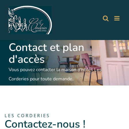
Passer
au
contenu
Contact et plan
d'accès
Vous pouvez contacter la maison d'hôtes Les
Corderies pour toute demande.
LES CORDERIES
Contactez-nous !